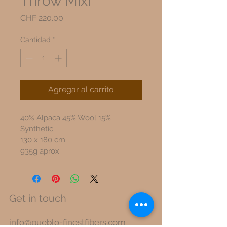
Throw Mixi
Precio
CHF 220.00
Cantidad
*
Agregar al carrito
40% Alpaca 45% Wool 15% 
Synthetic
130 x 180 cm 
935g aprox
Get in touch
info@pueblo-finestfibers.com